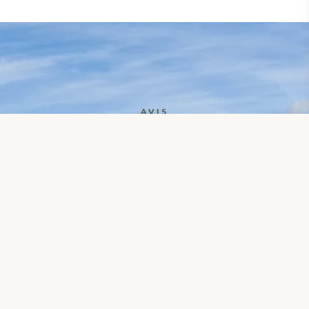
AVIS
Que pensent nos
visiteurs ?
D.
9 mai 2026